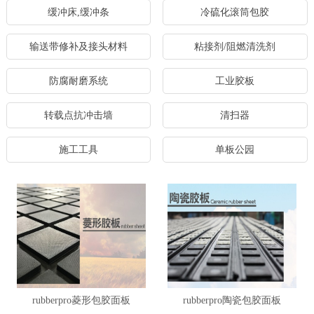
缓冲床,缓冲条
冷硫化滚筒包胶
输送带修补及接头材料
粘接剂/阻燃清洗剂
防腐耐磨系统
工业胶板
转载点抗冲击墙
清扫器
施工工具
单板公园
rubberpro菱形包胶面板
rubberpro陶瓷包胶面板