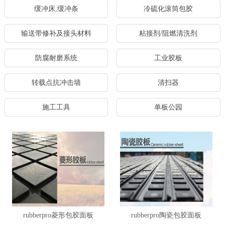
缓冲床,缓冲条
冷硫化滚筒包胶
输送带修补及接头材料
粘接剂/阻燃清洗剂
防腐耐磨系统
工业胶板
转载点抗冲击墙
清扫器
施工工具
单板公园
rubberpro菱形包胶面板
rubberpro陶瓷包胶面板